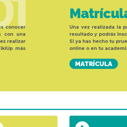
01
Matrícul
es conocer
Una vez realizada la p
os con una
resultado y podrás insc
es realizar
Si ya has hecho tu prue
ikiUp más
online o en tu academi
MATRÍCULA