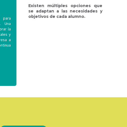
Existen múltiples opciones que
se adaptan a las necesidades y
objetivos de cada alumno.
para
. Una
rar la
nales y
resa a
ntinua