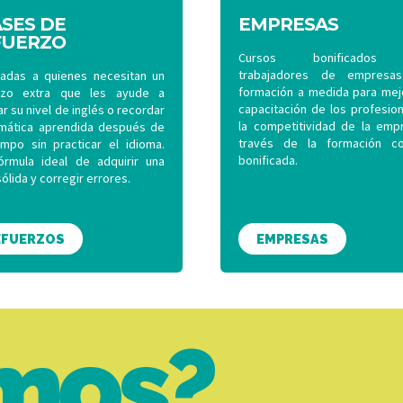
SES DE
EMPRESAS
FUERZO
Cursos bonificados 
trabajadores de empresas
nadas a quienes necesitan un
formación a medida para mejo
rzo extra que les ayude a
capacitación de los profesio
r su nivel de inglés o recordar
la competitividad de la emp
amática aprendida después de
través de la formación co
empo sin practicar el idioma.
bonificada.
órmula ideal de adquirir una
ólida y corregir errores.
EFUERZOS
EMPRESAS
mos?