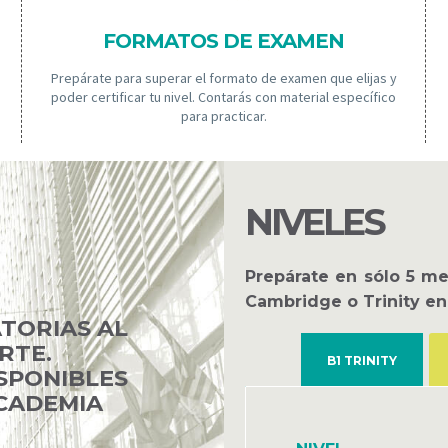
FORMATOS DE EXAMEN
Prepárate para superar el formato de examen que elijas y
poder certificar tu nivel. Contarás con material específico
para practicar.
NIVELES
Prepárate en sólo 5 me
Cambridge
o
Trinity
en 
TORIAS AL
RTE.
B1 TRINITY
SPONIBLES
ACADEMIA