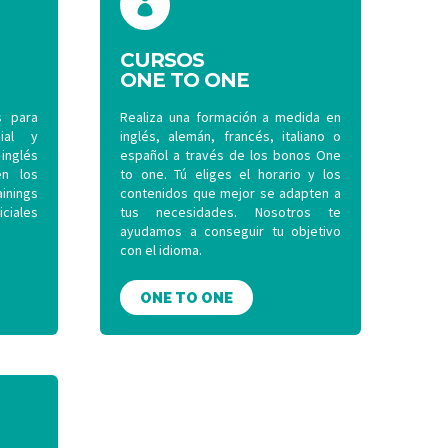


CURSOS
ONE TO ONE
s para
Realiza una formación a medida en
ial y
inglés, alemán, francés, italiano o
inglés
español a través de los bonos One
en los
to one. Tú eliges el horario y los
inings
contenidos que mejor se adapten a
ciales
tus necesidades. Nosotros te
ayudamos a conseguir tu objetivo
con el idioma.
ONE TO ONE