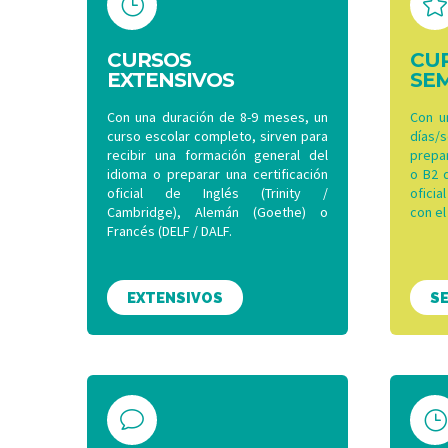
}
}


CURSOS
CU
EXTENSIVOS
SEM
Con una duración de 8-9 meses, un
Con u
curso escolar completo, sirven para
días
recibir una formación general del
prepar
idioma o preparar una certificación
o B2 
oficial de Inglés (Trinity /
ofici
Cambridge), Alemán (Goethe) o
con el
Francés (DELF / DALF.
EXTENSIVOS
S
v
v
}
}