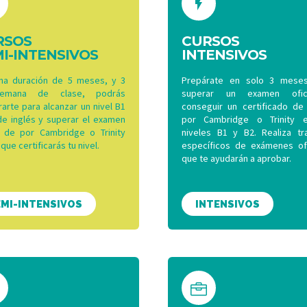


RSOS
CURSOS
I-INTENSIVOS
INTENSIVOS
na duración de 5 meses, y 3
Prepárate en solo 3 mese
/semana de clase, podrás
superar un examen ofic
arte para alcanzar un nivel B1
conseguir un certificado de 
de inglés y superar el examen
por Cambridge o Trinity 
al de por Cambridge o Trinity
niveles B1 y B2. Realiza tra
 que certificarás tu nivel.
específicos de exámenes ofi
que te ayudarán a aprobar.
EMI-INTENSIVOS
INTENSIVOS

