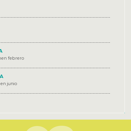
A
men febrero
IA
men junio