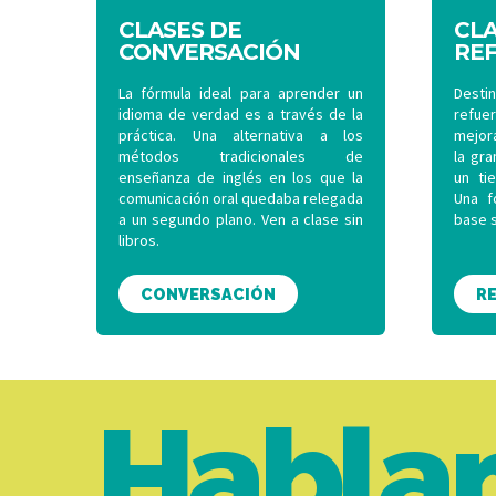
CLASES DE
CLA
CONVERSACIÓN
RE
La fórmula ideal para aprender un
Desti
idioma de verdad es a través de la
refue
práctica. Una alternativa a los
mejora
métodos tradicionales de
la gr
enseñanza de inglés en los que la
un ti
comunicación oral quedaba relegada
Una f
a un segundo plano. Ven a clase sin
base s
libros.
CONVERSACIÓN
R
Habla