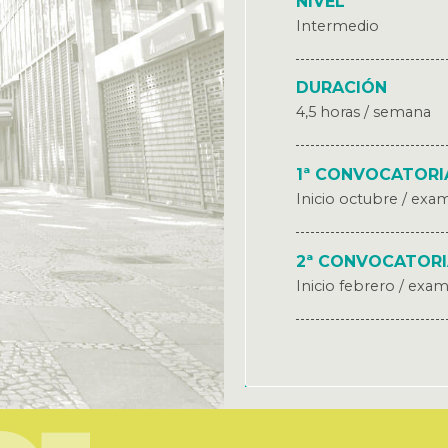
NIVEL
Intermedio
DURACIÓN
4,5 horas / semana
1ª CONVOCATORI
Inicio octubre / exa
2ª CONVOCATOR
Inicio febrero / exa